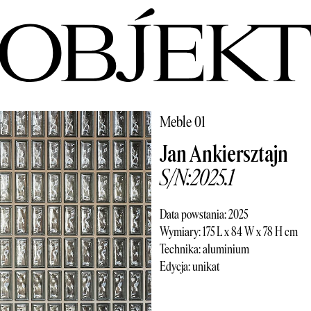
Meble 01
Jan Ankiersztajn
S/N:2025.1
Data powstania: 2025
Wymiary: 175 L x 84 W x 78 H cm
Technika: aluminium
Edycja: unikat