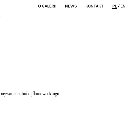
O GALERII
NEWS
KONTAKT
PL
/
EN
konywane techniką flameworkingu