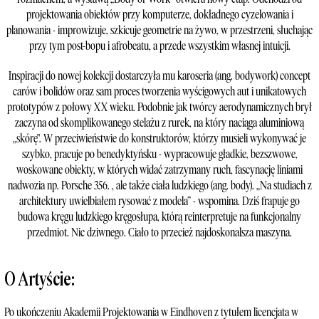
projektowania obiektów przy komputerze, dokładnego cyzelowania i
planowania - improwizuje, szkicuje geometrie na żywo, w przestrzeni, słuchając
przy tym post-bopu i afrobeatu, a przede wszystkim własnej intuicji.
Inspiracji do nowej kolekcji dostarczyła mu karoseria (ang. bodywork) concept
carów i bolidów oraz sam proces tworzenia wyścigowych aut i unikatowych
prototypów z połowy XX wieku. Podobnie jak twórcy aerodynamicznych brył
zaczyna od skomplikowanego stelażu z rurek, na który naciąga aluminiową
„skórę". W przeciwieństwie do konstruktorów, którzy musieli wykonywać je
szybko, pracuje po benedyktyńsku - wypracowuje gładkie, bezszwowe,
woskowane obiekty, w których widać zatrzymany ruch, fascynację liniami
nadwozia np. Porsche 356. , ale także ciała ludzkiego (ang. body). „Na studiach z
architektury uwielbiałem rysować z modela” - wspomina. Dziś frapuje go
budowa kręgu ludzkiego kręgosłupa, którą reinterpretuje na funkcjonalny
przedmiot. Nic dziwnego. Ciało to przecież najdoskonalsza maszyna.
O Artyście:
Po ukończeniu Akademii Projektowania w Eindhoven z tytułem licencjata w