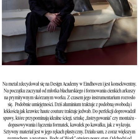
Na metal zdecydował się na Design Academy w Eindhoven i jest konsekwentny.
Na początku zaczynał od młotka blacharskiego i formowania cienkich arkuszy
na prymitywnym skórzanym worku. Z czasem jego instrumentarium rozrosło
się. Podobnie umiejętności. Dziś aluminium traktuje z podobną swobodą i
lekkością jak krawiec haute couture traktuje jedwab. Do perfekcji doprowadził
spawy, które przypominają idealne ściegi, sztukę „fastrygowania” czy montażu -
dopasowywania i łączenia formatek, kawałek po kawałku, jak z wykroju.
Sztywny materiał jest w jego rękach plastyczny. Działa sam, z coraz większym
rozmachem, a wystawą „Body of Work” otwiera nowy etap. Odchodzi od