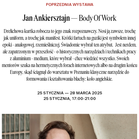
POPRZEDNIA WYSTAWA
Jan Ankiersztajn —
Body Of Work
Drelichowa kurtka robocza to jego znak rozpoznawczy. Nosi ją zawsze, trochę
jak uniform, a trochę jak manifest. Krótki fartuch na guziki jest symbolem innej
epoki - analogowej, rzemieślniczej. Świadomie wybrał ten atrybut. Jest nerdem,
ale zapatrzonym w przeszłość - o historycznych narzędziach i technikach pracy
z aluminium - medium, które wybrał - chce wiedzieć wszystko. Swoich
mentorów szuka na hermetycznych forach internetowych albo na drugim końcu
Europy, skąd ściągnął do warsztatu w Poznaniu klasyczne narzędzie do
formowania i kształtowania blachy: koło angielskie.
25 STYCZNIA — 28 MARCA 2025
25 STYCZNIA, 17:00-21:00