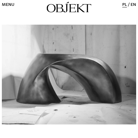
MENU
PL
/
EN
CLOSE