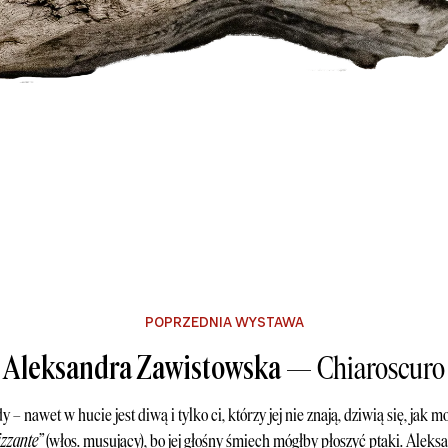
POPRZEDNIA WYSTAWA
Aleksandra Zawistowska —
Chiaroscuro
y – nawet w hucie jest diwą i tylko ci, którzy jej nie znają, dziwią się, jak
izzante”
(włos. musujący), bo jej głośny śmiech mógłby płoszyć ptaki. Ale