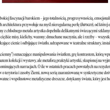
ębokiej fascynacji barokiem – jego totalnością, progresywnością, emocjona
barocco
h architektura przywołuje na myśl nieregularną perłę (
), od której
my z chłodnego metalu artystka dopełniła delikatnymi świecącymi szklany
 ciężkie misy, kielichy, wazony; dmuchane naczynia, ale i rzeźby – wszystk
łcające cienie i odbijające światło, udrapowane w teatralne struktury, inst
„ciemny") oznaczające manipulowania światłem, grę kontrastem, którą w
matem kolekcji i wystawy, ale metaforą praktyki artystki, skupionej na wyj
ominujących narracjach. O ile w ostatnich pracach powstałych na rezyde
 o terytoria i zasoby Ziemi, nową serią zaaranżowaną w synkretyczne dośw
tne i wspólnotowe metafizyczne dreszcze, dotykamy świata, który jest holi