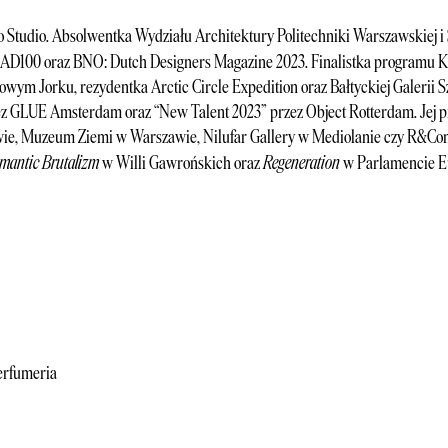
kło Studio. Absolwentka Wydziału Architektury Politechniki Warszawskiej i
ie AD100 oraz BNO: Dutch Designers Magazine 2023. Finalistka programu K
ym Jorku, rezydentka Arctic Circle Expedition oraz Bałtyckiej Galerii 
rzez GLUE Amsterdam oraz “New Talent 2023” przez Object Rotterdam. Jej p
e, Muzeum Ziemi w Warszawie, Nilufar Gallery w Mediolanie czy R&Com
mantic Brutalizm
Regeneration
w Willi Gawrońskich oraz
w Parlamencie E
erfumeria