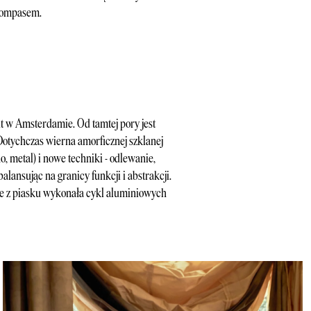
 kompasem.
ut w Amsterdamie. Od tamtej pory jest
otychczas wierna amorficznej szklanej
, metal) i nowe techniki - odlewanie,
balansując na granicy funkcji i abstrakcji.
mie z piasku wykonała cykl aluminiowych