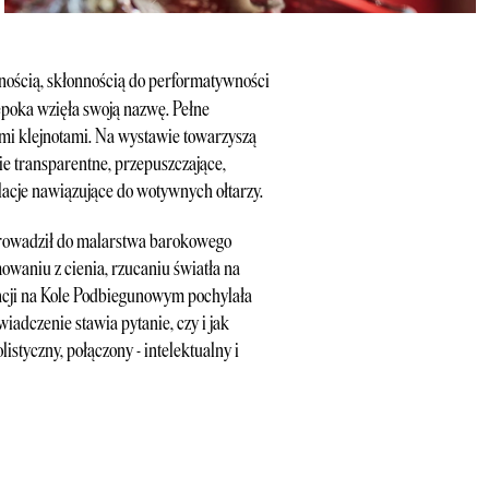
lnością, skłonnością do performatywności
 epoka wzięła swoją nazwę. Pełne
mi klejnotami. Na wystawie towarzyszą
ie transparentne, przepuszczające,
alacje nawiązujące do wotywnych ołtarzy.
prowadził do malarstwa barokowego
mowaniu z cienia, rzucaniu światła na
ncji na Kole Podbiegunowym pochylała
iadczenie stawia pytanie, czy i jak
styczny, połączony - intelektualny i