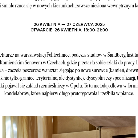
i śmiało rzuca się w nowych kierunkach, zawsze niesiona wewnętrznym
26 KWIETNIA — 27 CZERWCA 2025
OTWARCIE: 26 KWIETNIA, 18:00-21:00
tekturze na warszawskiej Politechnice, podczas studiów w Sandberg Instit
Kamienskim Senovem w Czechach, gdzie przetarła sobie szlaki do pracy. D
ka – zaczęła poszerzać warsztat, sięgając po nowe surowce (kamień, drewno
 nie tylko granice terytorialne, ale dystynkcje dyscyplin czy specjalizacji, 
stki pojawił się zakład rzemieślniczy w Opolu. To tu metodą odlewu w for
kandelabrów, które najpierw długo prototypowała i rzeźbiła w piance.