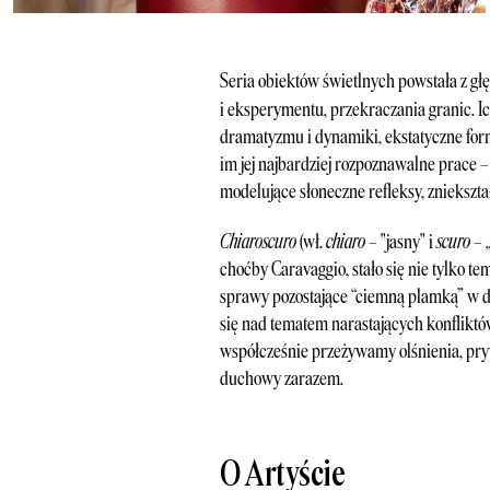
Seria obiektów świetlnych powstała z gł
i eksperymentu, przekraczania granic. Ic
dramatyzmu i dynamiki, ekstatyczne for
im jej najbardziej rozpoznawalne prace –
modelujące słoneczne refleksy, zniekszta
Chiaroscuro
chiaro
scuro
(wł.
– "jasny" i
– 
choćby Caravaggio, stało się nie tylko te
sprawy pozostające “ciemną plamką” w d
się nad tematem narastających konfliktów
współcześnie przeżywamy olśnienia, prywa
duchowy zarazem.
O Artyście