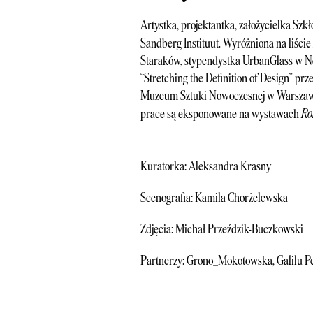
Artystka, projektantka, założycielka Sz
Sandberg Instituut. Wyróżniona na liśc
Staraków, stypendystka UrbanGlass w Now
“Stretching the Definition of Design” p
Muzeum Sztuki Nowoczesnej w Warszawi
Ro
prace są eksponowane na wystawach
Kuratorka: Aleksandra Krasny
Scenografia: Kamila Chorżelewska
Zdjęcia: Michał Przeździk-Buczkowski
Partnerzy: Grono_Mokotowska, Galilu P